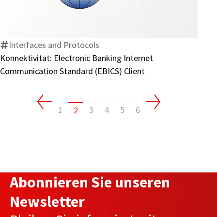
Electronic
Banking
Internet
Communication
Interfaces and Protocols
Standard
Konnektivität: Electronic Banking Internet
(EBICS)
Communication Standard (EBICS) Client
Client
1
3
4
5
6
2
Abonnieren Sie unseren
Newsletter