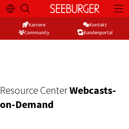
Sprachauswahl
Suche
Hauptn
Skip
ein-/ausblenden
öffnen
öffnen
to
Karriere
Kontakt
Content
Commu­nity
Kunden­portal
Resource Center
Webcasts-
on-Demand