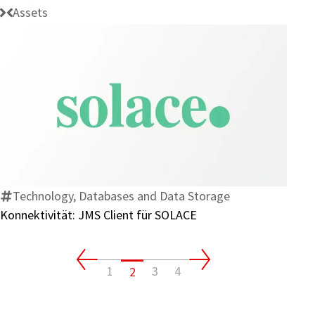
Assets
Konnektivität:
JMS
Client
für
SOLACE
Technology, Databases and Data Storage
Konnektivität: JMS Client für SOLACE
1
3
4
2