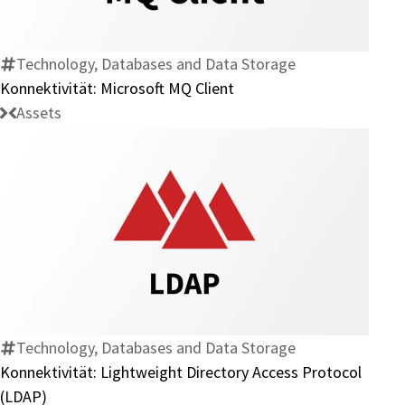
MQ
Client
Technology, Databases and Data Storage
Konnektivität: Microsoft MQ Client
Assets
Konnektivität:
Lightweight
Directory
Access
Protocol
Technology, Databases and Data Storage
(LDAP)
Konnektivität: Lightweight Directory Access Protocol
(LDAP)