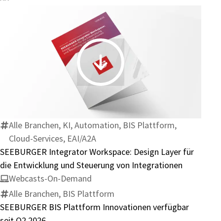
SEEBURGER
Integrator
Workspace:
Design
Layer
Alle Branchen, KI, Automation, BIS Plattform,
für
Cloud-Services, EAI/A2A
die
SEEBURGER Integrator Workspace: Design Layer für
Entwicklung
die Entwicklung und Steuerung von Integrationen
und
Webcasts-On-Demand
Steuerung
Alle Branchen, BIS Plattform
von
SEEBURGER BIS Plattform Innovationen verfügbar
Integrationen
seit Q2 2026