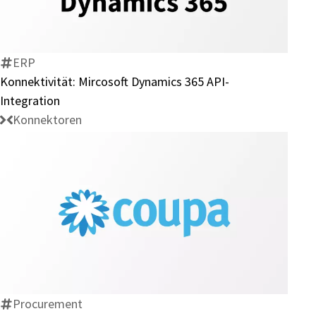
Mircosoft
Dynamics
365
API-
ERP
Integration
Konnektivität: Mircosoft Dynamics 365 API-
Integration
Konnektoren
Konnektivität:
SAP
Coupa-
Integration
Procurement