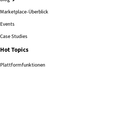
Marketplace-Überblick
Events
Case Studies
Hot Topics
Plattformfunktionen
Betriebs- und Bereitstellungsmodelle
Überblick Cloud Services
Ökosystem-Integration
Folgen Sie uns