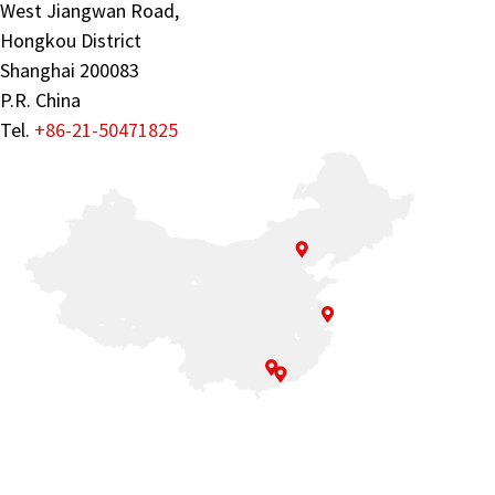
West Jiangwan Road,
Hongkou District
Shanghai 200083
P.R. China
Tel.
+86-21-50471825