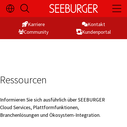
Sprachauswahl
Suche
Hauptn
Skip
ein-/ausblenden
öffnen
öffnen
to
Karriere
Kontakt
Content
Commu­nity
Kunden­portal
Ressourcen
Informieren Sie sich ausführlich über SEEBURGER
Cloud Services, Plattformfunktionen,
Branchenlösungen und Ökosystem-Integration.