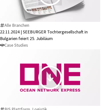
|
SEEBURGER
Tochtergesellschaft
in
Alle Branchen
Bulgarien
22.11.2024 | SEEBURGER Tochtergesellschaft in
feiert
Bulgarien feiert 25. Jubiläum
25.
Case Studies
Jubiläum
ONE:
Ocean
Network
Express
migriert
BIS Plattform, Logistik