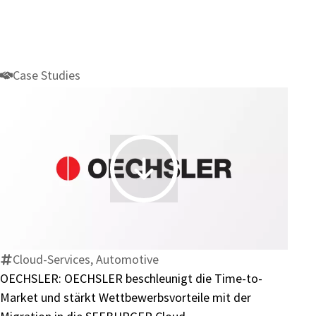
Case Studies
OECHSLER:
OECHSLER
beschleunigt
die
Time-
Cloud-Services, Automotive
to-
OECHSLER: OECHSLER beschleunigt die Time-to-
Market
Market und stärkt Wettbewerbsvorteile mit der
und