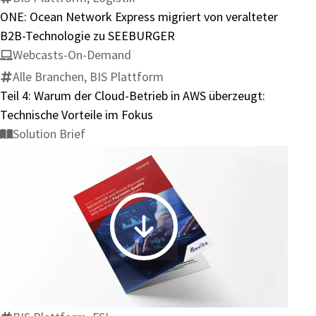
von
ONE: Ocean Network Express migriert von veralteter
veralteter
B2B-Technologie zu SEEBURGER
B2B-
Webcasts-On-Demand
Technologie
Alle Branchen, BIS Plattform
zu
Teil 4: Warum der Cloud-Betrieb in AWS überzeugt:
SEEBURGER
Technische Vorteile im Fokus
Solution Brief
SEEBURGER
and
Movitz
Payments
–