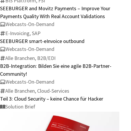
BIS Plattform, FSI
Improve
SEEBURGER and Movitz Payments – Improve Your
Your
Payments Quality With Real Account Validations
Payments
Webcasts-On-Demand
Quality
E-Invoicing, SAP
With
SEEBURGER smart-eInvoice outbound
Real
Webcasts-On-Demand
Account
Alle Branchen, B2B/EDI
Validations
B2B-Integration: Bilden Sie eine agile B2B-Partner-
Community!
Webcasts-On-Demand
Alle Branchen, Cloud-Services
Teil 3: Cloud Security – keine Chance für Hacker
Solution Brief