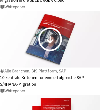
Migration in die SEEBURGER Cloud
stärkt
Whitepaper
Wettbewerbsvorteile
mit
der
Migration
in
10
die
zentrale
SEEBURGER
Kriterien
Cloud
für
eine
Alle Branchen, BIS Plattform, SAP
erfolgreiche
10 zentrale Kriterien für eine erfolgreiche SAP
SAP
S/4HANA-Migration
S/4HANA-
Whitepaper
Migration