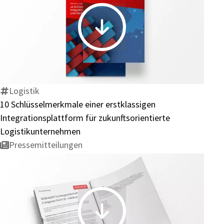
10
Schlüsselmerkmale
einer
erstklassigen
Integrationsplattform
Logistik
für
10 Schlüsselmerkmale einer erstklassigen
zukunftsorientierte
Integrationsplattform für zukunftsorientierte
Logistikunternehmen
Logistikunternehmen
Pressemitteilungen
22.11.2024