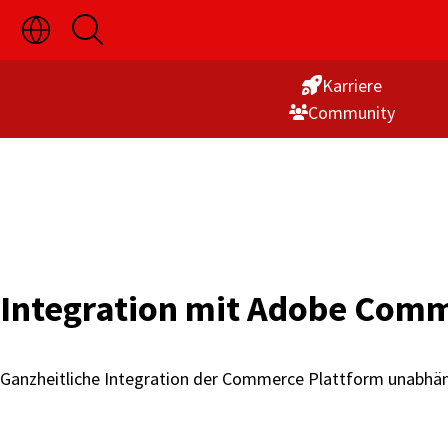
Sprachauswahl
Suche
Skip
ein-/ausblenden
öffnen
to
Karriere
Content
Commu­nity
Integration mit Adobe Com
Ganzheitliche Integration der Commerce Plattform unabhä