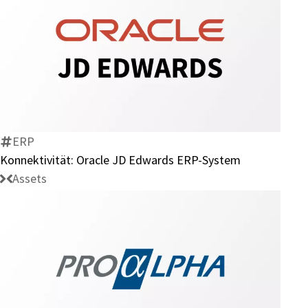
Konnektivität:
Oracle
JD
Edwards
ERP-
ERP
System
Konnektivität: Oracle JD Edwards ERP-System
Assets
Konnektivität:
proALPHA-