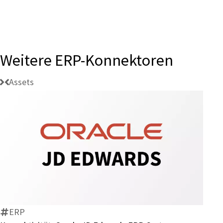
Weitere ERP-Konnektoren
Assets
Konnektivität:
Oracle
JD
Edwards
ERP-
ERP
System