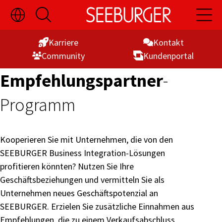
Sprachauswahl
Suche
Hauptn
Skip
ein-/ausblenden
öffnen
öffnen
to
Karriere
Kontakt
Content
Commu­nity
Kunden­portal
Empfehlungspartner
-
Programm
Kooperieren Sie mit Unternehmen, die von den
SEEBURGER Business Integration-Lösungen
profitieren könnten? Nutzen Sie Ihre
Geschäftsbeziehungen und vermitteln Sie als
Unternehmen neues Geschäftspotenzial an
SEEBURGER. Erzielen Sie zusätzliche Einnahmen aus
Empfehlungen, die zu einem Verkaufsabschluss