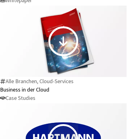
Whitepaper
Migration
Business
in
der
Cloud
Alle Branchen, Cloud-Services
Business in der Cloud
Case Studies