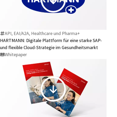
HARTMANN:
Digitale
Plattform
für
eine
API, EAI/A2A, Healthcare und Pharma+
starke
HARTMANN: Digitale Plattform für eine starke SAP-
SAP-
und flexible Cloud-Strategie im Gesundheitsmarkt
und
Whitepaper
flexible
Cloud-
Strategie
im
Gesundheitsmarkt
Cloud-
Services:
Finden
Sie