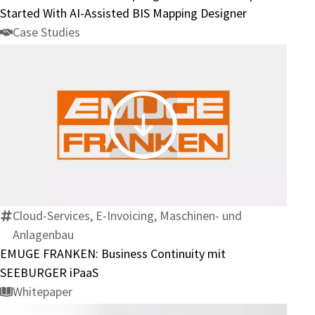
to
Started With AI-Assisted BIS Mapping Designer
Get
Case Studies
Jump
Started
With
AI-
Assisted
EMUGE
BIS
FRANKEN:
Mapping
Business
Designer
Continuity
mit
Cloud-Services, E-Invoicing, Maschinen- und
SEEBURGER
Anlagenbau
iPaaS
EMUGE FRANKEN: Business Continuity mit
SEEBURGER iPaaS
Whitepaper