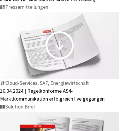
Pressemitteilungen
16.04.2024
|
Regelkonforme
AS4-
Marktkommunikation
Cloud-Services, SAP, Energiewirtschaft
erfolgreich
16.04.2024 | Regelkonforme AS4-
live
Marktkommunikation erfolgreich live gegangen
gegangen
Solution Brief