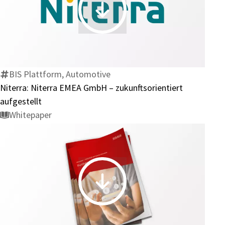
Niterra:
Niterra
EMEA
GmbH
–
BIS Plattform, Automotive
zukunftsorientiert
Niterra: Niterra EMEA GmbH – zukunftsorientiert
aufgestellt
aufgestellt
Whitepaper
Purchase-
to-
Pay: