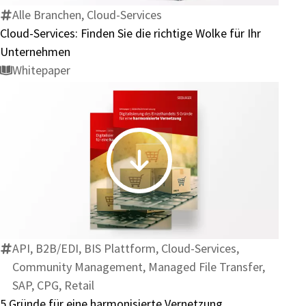
die
Alle Branchen, Cloud-Services
richtige
Cloud-Services: Finden Sie die richtige Wolke für Ihr
Wolke
Unternehmen
für
Whitepaper
Ihr
Unternehmen
5
Gründe
für
eine
harmonisierte
API, B2B/EDI, BIS Plattform, Cloud-Services,
Vernetzung
Community Management, Managed File Transfer,
SAP, CPG, Retail
5 Gründe für eine harmonisierte Vernetzung