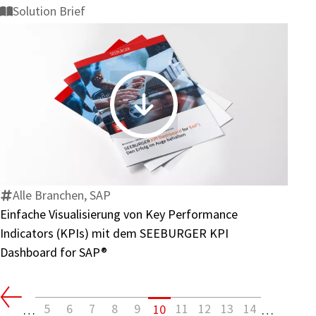
für
Solution Brief
die
Bereitstellung
Einfache
Visualisierung
von
Key
Performance
Alle Branchen, SAP
Indicators
Einfache Visualisierung von Key Performance
(KPIs)
Indicators (KPIs) mit dem SEEBURGER KPI
mit
Dashboard for SAP®
dem
SEEBURGER
KPI
5
6
7
8
9
11
12
13
14
10
…
…