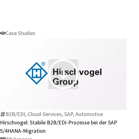
Case Studies
Hirschvogel:
Stabile
B2B/EDI-
Prozesse
bei
B2B/EDI, Cloud-Services, SAP, Automotive
der
Hirschvogel: Stabile B2B/EDI-Prozesse bei der SAP
SAP
S/4HANA-Migration
S/4HANA-