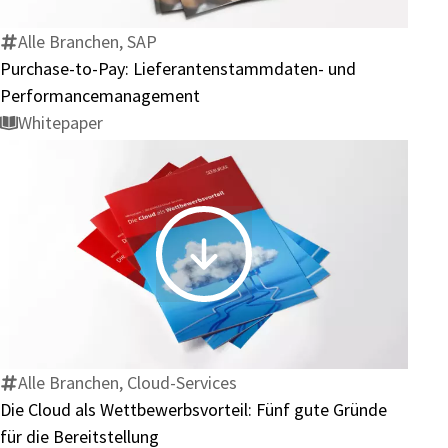
Lieferantenstammdaten-
und
Alle Branchen, SAP
Performancemanagement
Purchase-to-Pay: Lieferantenstammdaten- und
Performancemanagement
Whitepaper
Die
Cloud
als
Wettbewerbsvorteil:
Fünf
Alle Branchen, Cloud-Services
gute
Die Cloud als Wettbewerbsvorteil: Fünf gute Gründe
Gründe
für die Bereitstellung