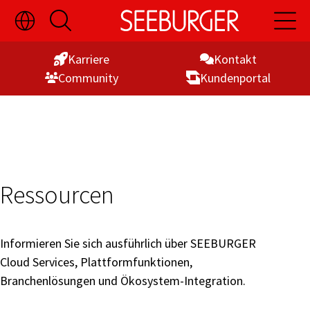
Sprachauswahl
Suche
Hauptn
Skip
ein-/ausblenden
öffnen
öffnen
to
Karriere
Kontakt
Content
Commu­nity
Kunden­portal
Ressourcen
Informieren Sie sich ausführlich über SEEBURGER
Cloud Services, Plattformfunktionen,
Branchenlösungen und Ökosystem-Integration.