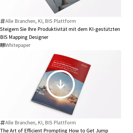
Ihre
Produktivität
mit
Alle Branchen, KI, BIS Plattform
dem
Steigern Sie Ihre Produktivität mit dem KI-gestützten
KI-
BIS Mapping Designer
gestützten
Whitepaper
BIS
Mapping
Designer
The
Art
of
Efficient
Prompting
Alle Branchen, KI, BIS Plattform
How
The Art of Efficient Prompting How to Get Jump