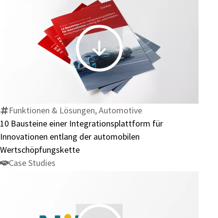
10
Bausteine
einer
Integrationsplattform
für
Funktionen & Lösungen, Automotive
Innovationen
10 Bausteine einer Integrationsplattform für
entlang
Innovationen entlang der automobilen
der
Wertschöpfungskette
automobilen
Case Studies
Wertschöpfungskette