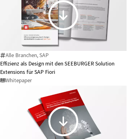
Effizienz
als
Design
mit
den
Alle Branchen, SAP
SEEBURGER
Effizienz als Design mit den SEEBURGER Solution
Solution
Extensions für SAP Fiori
Extensions
Whitepaper
für
SAP
Fiori
Steigern
Sie