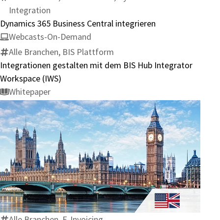
Integration
Dynamics 365 Business Central integrieren
Webcasts-On-Demand
Alle Branchen, BIS Plattform
Integrationen gestalten mit dem BIS Hub Integrator
Workspace (IWS)
Whitepaper
E-
Invoicing
im
Vereinigten
Königreich:
Alle Branchen, E-Invoicing