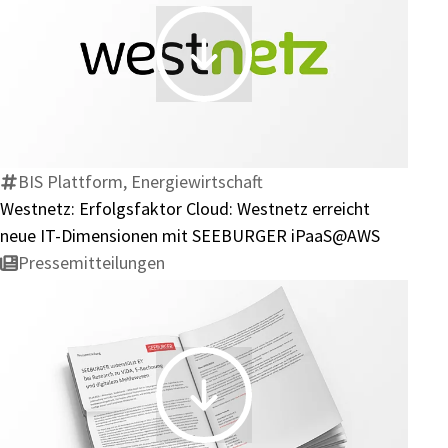
bei
der
Westnetz:
Belegverarbeitung
Erfolgsfaktor
spart
Cloud:
Westnetz
erreicht
BIS Plattform, Energiewirtschaft
neue
Westnetz: Erfolgsfaktor Cloud: Westnetz erreicht
IT-
neue IT-Dimensionen mit SEEBURGER iPaaS@AWS
Dimensionen
Pressemitteilungen
mit
SEEBURGER
iPaaS@AWS
01.04.2026
|