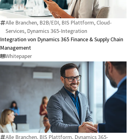
Dynamics
365
Finance
Alle Branchen, B2B/EDI, BIS Plattform, Cloud-
&
Services, Dynamics 365-Integration
Supply
Integration von Dynamics 365 Finance & Supply Chain
Chain
Management
Management
Whitepaper
Dynamics
365
Business
Central
integrieren
Alle Branchen, BIS Plattform, Dynamics 365-