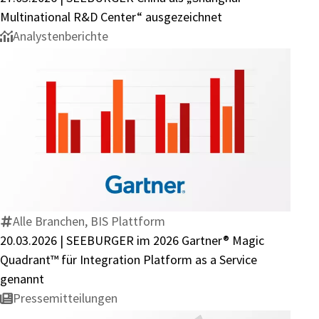
Multinational
Multinational R&D Center“ ausgezeichnet
R&D
Analystenberichte
Center“
ausgezeichnet
20.03.2026
|
SEEBURGER
im
2026
Alle Branchen, BIS Plattform
Gartner®
20.03.2026 | SEEBURGER im 2026 Gartner® Magic
Magic
Quadrant™ für Integration Platform as a Service
Quadrant™
genannt
für
Pressemitteilungen
Integration