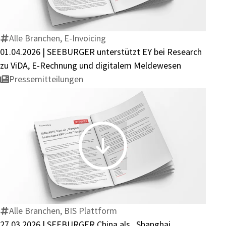
SEEBURGER
unterstützt
EY
Alle Branchen, E-Invoicing
bei
01.04.2026 | SEEBURGER unterstützt EY bei Research
Research
zu ViDA, E-Rechnung und digitalem Meldewesen
zu
Pressemitteilungen
ViDA,
E-
Rechnung
und
digitalem
27.03.2026
Meldewesen
|
SEEBURGER
China
als
Alle Branchen, BIS Plattform
„Shanghai
27.03.2026 | SEEBURGER China als „Shanghai