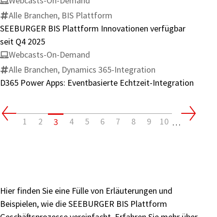
Webcasts-On-Demand
&
Alle Branchen, BIS Plattform
Home
SEEBURGER BIS Plattform Innovationen verfügbar
Care
seit Q4 2025
mit
Webcasts-On-Demand
weltweitem
Alle Branchen, Dynamics 365-Integration
EDI-
D365 Power Apps: Eventbasierte Echtzeit-Integration
Integrationsprojekt
1
2
4
5
6
7
8
9
10
3
…
Hier finden Sie eine Fülle von Erläuterungen und
Beispielen, wie die SEEBURGER BIS Plattform
Geschäftsprozesse vereinfacht. Erfahren Sie mehr über