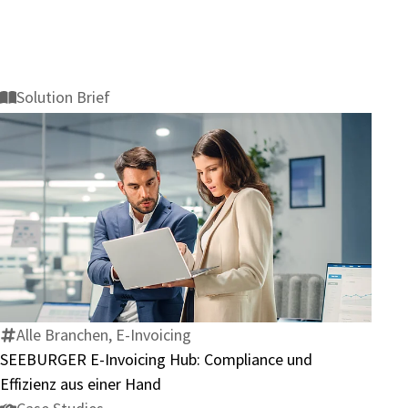
Solution Brief
SEEBURGER
E-
Invoicing
Hub:
Compliance
Alle Branchen, E-Invoicing
und
SEEBURGER E-Invoicing Hub: Compliance und
Effizienz
Effizienz aus einer Hand
aus