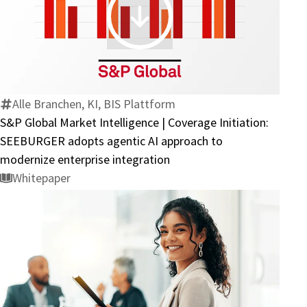
Service
S&P
genannt
Global
Market
Intelligence
|
Alle Branchen, KI, BIS Plattform
Coverage
S&P Global Market Intelligence | Coverage Initiation:
Initiation:
SEEBURGER adopts agentic AI approach to
SEEBURGER
modernize enterprise integration
adopts
Whitepaper
agentic
AI
approach
to
modernize
Integration
enterprise
von
integration