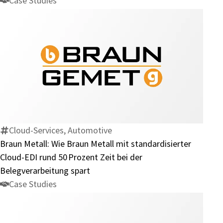
Case Studies
einer
Hand
Braun
Metall:
Wie
Braun
Metall
Cloud-Services, Automotive
mit
Braun Metall: Wie Braun Metall mit standardisierter
standardisierter
Cloud-EDI rund 50 Prozent Zeit bei der
Cloud-
Belegverarbeitung spart
EDI
Case Studies
rund
50 Prozent
Zeit