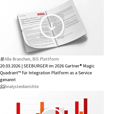
Platform
as
a
Service
20.03.2026
genannt
|
SEEBURGER
im
2026
Alle Branchen, BIS Plattform
Gartner®
20.03.2026 | SEEBURGER im 2026 Gartner® Magic
Magic
Quadrant™ für Integration Platform as a Service
Quadrant™
genannt
für
Analystenberichte
Integration
Platform
as
a