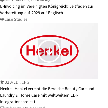
Leitfaden
E-Invoicing im Vereinigten Königreich: Leitfaden zur
zur
Vorbereitung auf 2029 auf Englisch
Vorbereitung
Case Studies
auf
2029
auf
Englisch
Henkel:
Henkel
vereint
die
Bereiche
B2B/EDI, CPG
Beauty
Henkel: Henkel vereint die Bereiche Beauty Care und
Care
Laundry & Home Care mit weltweitem EDI-
und
Integrationsprojekt
Laundry