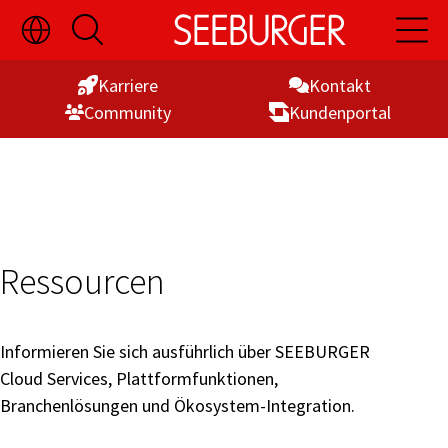
Sprachauswahl
Suche
Hauptn
Skip
ein-/ausblenden
öffnen
öffnen
to
Karriere
Kontakt
Content
Commu­nity
Kunden­portal
Ressourcen
Informieren Sie sich ausführlich über SEEBURGER
Cloud Services, Plattformfunktionen,
Branchenlösungen und Ökosystem-Integration.