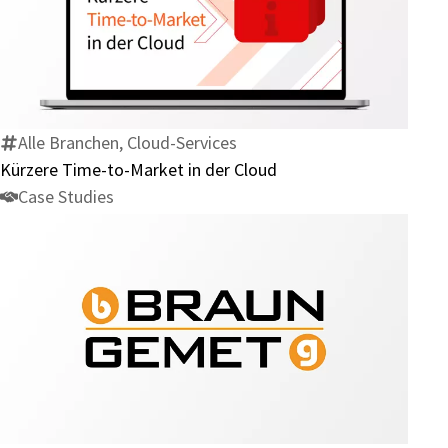
Kürzere
Time-
to-
Market
in
Alle Branchen, Cloud-Services
der
Kürzere Time-to-Market in der Cloud
Cloud
Case Studies
Braun
Metall:
Wie
Braun