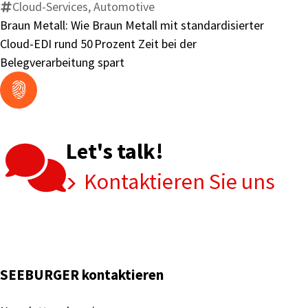
Metall
Cloud-Services, Automotive
mit
Braun Metall: Wie Braun Metall mit standardisierter
standardisierter
Cloud-EDI rund 50 Prozent Zeit bei der
Cloud-
Belegverarbeitung spart
EDI
rund
50 Prozent
Zeit
Let's talk!
bei
der
Kontaktieren Sie uns
Belegverarbeitung
spart
SEEBURGER kontaktieren