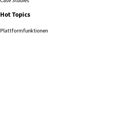
Case Studies
Hot Topics
Plattformfunktionen
Betriebs- und Bereitstellungsmodelle
Überblick Cloud Services
Ökosystem-Integration
Folgen Sie uns