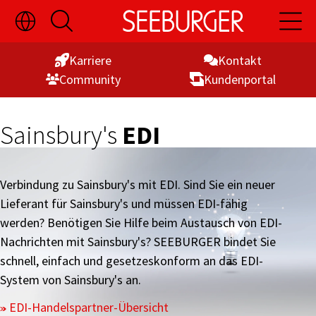
Sprachauswahl
Suche
Hauptn
Skip
ein-/ausblenden
öffnen
öffnen
to
Karriere
Kontakt
Content
Commu­nity
Kunden­portal
Sainsbury's
EDI
Verbindung zu Sainsbury's mit EDI. Sind Sie ein neuer
Lieferant für Sainsbury's und müssen EDI-fähig
werden? Benötigen Sie Hilfe beim Austausch von EDI-
Nachrichten mit Sainsbury's? SEEBURGER bindet Sie
schnell, einfach und gesetzeskonform an das EDI-
System von Sainsbury's an.
EDI-Handelspartner-Übersicht