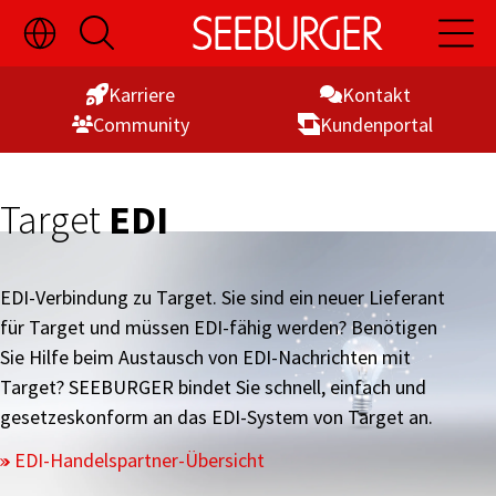
Sprachauswahl
Suche
Hauptn
Skip
ein-/ausblenden
öffnen
öffnen
to
Karriere
Kontakt
Content
Commu­nity
Kunden­portal
Target
EDI
EDI-Verbindung zu Target. Sie sind ein neuer Lieferant
für Target und müssen EDI-fähig werden? Benötigen
Sie Hilfe beim Austausch von EDI-Nachrichten mit
Target? SEEBURGER bindet Sie schnell, einfach und
gesetzeskonform an das EDI-System von Target an.
EDI-Handelspartner-Übersicht