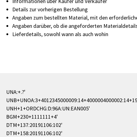
Informationen über Käufer und Verkäufer
Details zur vorherigen Bestellung
Angaben zum bestellten Material, mit den erforderli
Angaben darüber, ob die angeforderten Materialdetail
Lieferdetails, sowohl wann als auch wohin
UNA:+.?'
UNB+UNOA:3+4012345000009:14+4000004000002:14+1
UNH+1+ORDCHG:D:96A:UN:EAN005'
BGM+230+1111111+4'
DTM+137:20191106:102'
DTM+158:20191106:102'