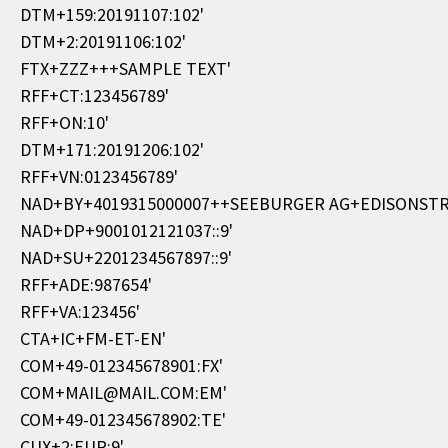
DTM+159:20191107:102'
DTM+2:20191106:102'
FTX+ZZZ+++SAMPLE TEXT'
RFF+CT:123456789'
RFF+ON:10'
DTM+171:20191206:102'
RFF+VN:0123456789'
NAD+BY+4019315000007++SEEBURGER AG+EDISONSTR
NAD+DP+9001012121037::9'
NAD+SU+2201234567897::9'
RFF+ADE:987654'
RFF+VA:123456'
CTA+IC+FM-ET-EN'
COM+49-012345678901:FX'
COM+MAIL@MAIL.COM:EM'
COM+49-012345678902:TE'
CUX+2:EUR:9'