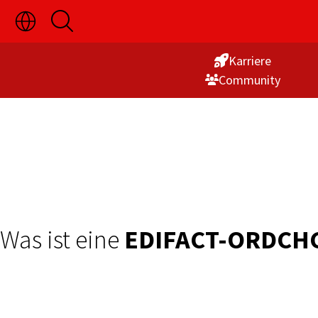
Sprachauswahl
Suche
Skip
ein-/ausblenden
öffnen
to
Karriere
Content
Commu­nity
Was ist eine
EDIFACT-ORDCH