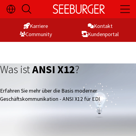
Sprachauswahl
Suche
Hauptn
Skip
ein-/ausblenden
öffnen
öffnen
to
Karriere
Kontakt
Content
Commu­nity
Kunden­portal
Was ist
ANSI X12
?
Erfahren Sie mehr über die Basis moderner
Geschäftskommunikation - ANSI X12 für EDI