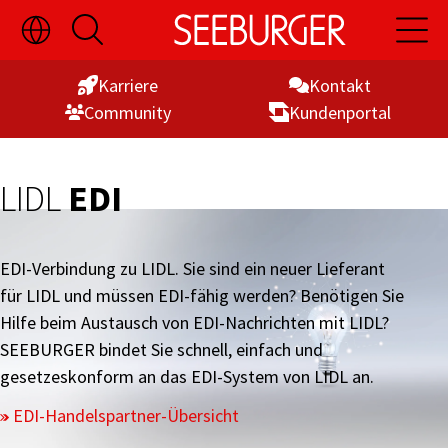
Sprachauswahl
Suche
Hauptn
Skip
ein-/ausblenden
öffnen
öffnen
to
Karriere
Kontakt
Content
Commu­nity
Kunden­portal
LIDL
EDI
EDI-Verbindung zu LIDL. Sie sind ein neuer Lieferant
für LIDL und müssen EDI-fähig werden? Benötigen Sie
Hilfe beim Austausch von EDI-Nachrichten mit LIDL?
SEEBURGER bindet Sie schnell, einfach und
gesetzeskonform an das EDI-System von LIDL an.
EDI-Handelspartner-Übersicht